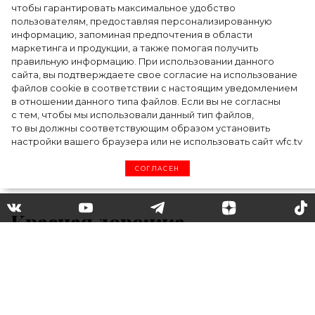
чтобы гарантировать максимальное удобство
пользователям, предоставляя персонализированную
информацию, запоминая предпочтения в области
Тейлор Рассел в образе белого лебедя на
маркетинга и продукции, а также помогая получить
церемонии BAFTA-2024
правильную информацию. При использовании данного
сайта, вы подтверждаете свое согласие на использование
файлов cookie в соответствии с настоящим уведомлением
в отношении данного типа файлов. Если вы не согласны
с тем, чтобы мы использовали данный тип файлов,
то вы должны соответствующим образом установить
настройки вашего браузера или не использовать сайт wfc.tv
СОГЛАСЕН
Красная дорожка
ММКФ-2020: Оксана
Акиньшина, Юлия Снигирь
и другие