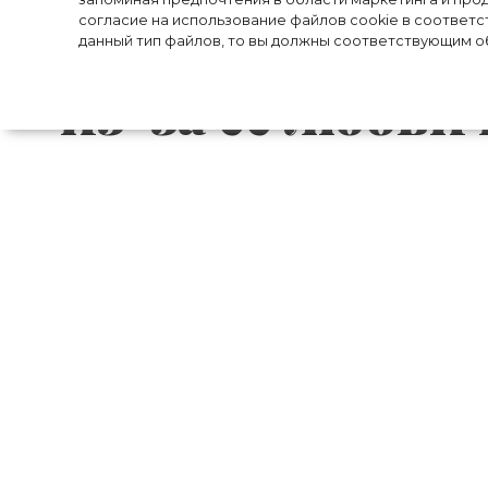
согласие на использование файлов cookie в соответс
Миддлтон мог
данный тип файлов, то вы должны соответствующим об
из-за ее любви
Супруга принца Уильяма Кейт Миддлт
тенниса: Кейт не только посещает турн
старается совершенствовать свои навы
гостями частного клуба «Херлингем» 
Однако из-за недоразумения любовь М
крупного штрафа.
Оказалось, что дороги на подъезде к кл
совета, который ввел новые строгие прав
получившие разрешение, и жители райо