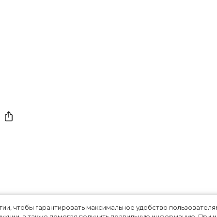
»: почему Кейт
огии, чтобы гарантировать максимальное удобство пользовате
укции, а также помогая получить правильную информацию. При 