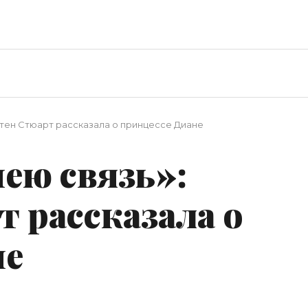
истен Стюарт рассказала о принцессе Диане
нею связь»:
 рассказала о
не