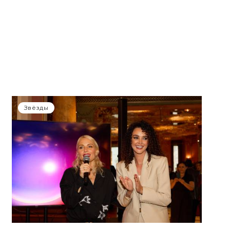
Звёзды