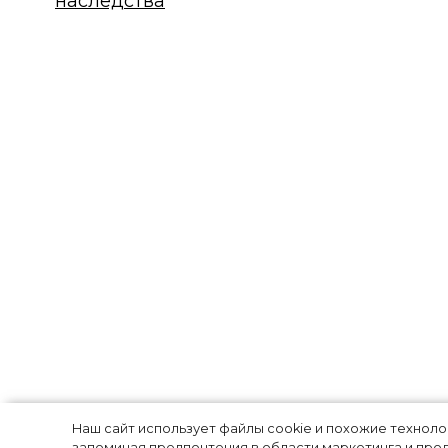
наследства
«Это беспредел
Наш сайт использует файлы cookie и похожие технол
запоминая предпочтения в области маркетинга и прод