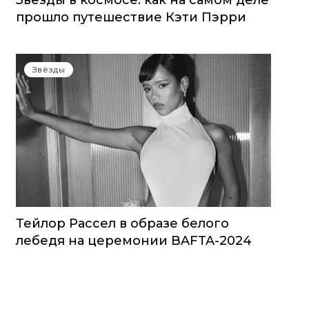
Звезды в космосе: как на самом деле
прошло путешествие Кэти Пэрри
Звёзды
Тейлор Рассел в образе белого
лебедя на церемонии BAFTA-2024