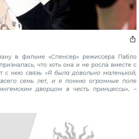
иану в фильме «Спенсер» режиссера Пабло
ризналась, что хоть она и не росла вместе с
т с нею связь.
«Я была довольно маленькой,
 всего семь лет, и я помню огромные поля
кингемским дворцом в честь принцессы»,
–