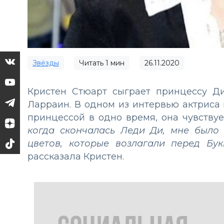
Звёзды
Читать
1
мин
26.11.2020
Кристен Стюарт сыграет принцессу Д
Ларраин. В одном из интервью актриса п
принцессой в одно время, она чувствуе
когда скончалась Леди Ди, мне было
цветов, которые возлагали перед Бу
рассказала Кристен.