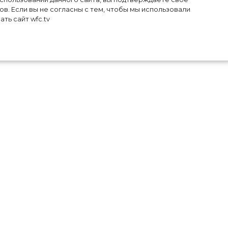
в. Если вы не согласны с тем, чтобы мы использовали
ть сайт wfc.tv
ого
ама
ыми
ки.
ьно
ого
ца,
нии