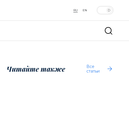
RU
EN
Все
Читайте также
статьи