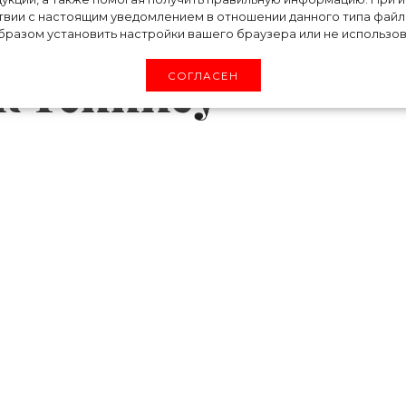
твии с настоящим уведомлением в отношении данного типа файло
ут оштрафовать
разом установить настройки вашего браузера или не использова
 к теннису
СОГЛАСЕН
он является известной поклонницей больш
иры, посвященные этому виду спорта, но и с
ки. Так, герцогиня и ее дети являются част
в Фулхэме и берут там индивидуальные уро
иддлтон к теннису может стоить ей довол
убу находятся в ведении Лондонского городск
ила. Теперь пользоваться ими могут только ли
на. Это значит, что каждый раз при посеще