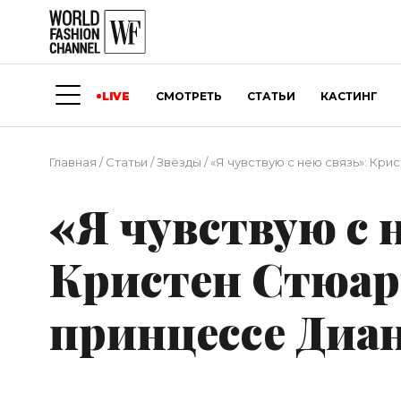
LIVE
СМОТРЕТЬ
СТАТЬИ
КАСТИНГ
Главная
/
Статьи
/
Звёзды
/
«Я чувствую с нею связь»: Кр
«Я чувствую с 
Кристен Стюарт
принцессе Диа