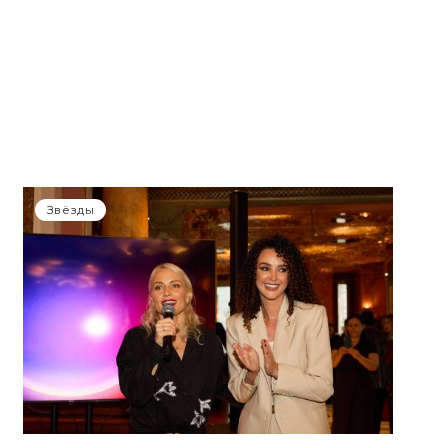
Звёзды