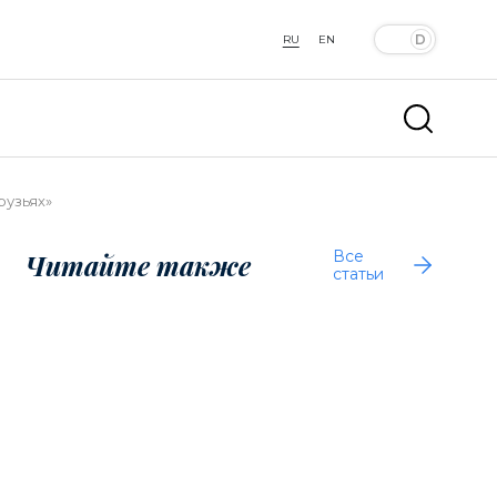
RU
EN
рузьях»
Все
Читайте также
статьи