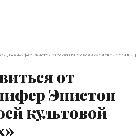
ел»: Дженнифер Энистон рассказала о своей культовой роли в «Д
авиться от
нифер Энистон
воей культовой
х»