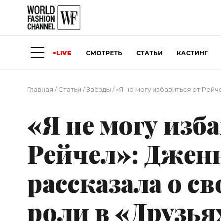
LIVE
СМОТРЕТЬ
СТАТЬИ
КАСТИНГ
Главная
/
Статьи
/
Звёзды
/
«Я не могу избавиться от Рейч
«Я не могу изб
Рейчел»: Джен
рассказала о с
роли в «Друзья