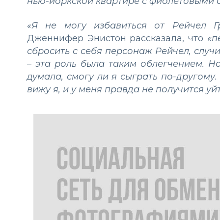
нью-йоркской квартире с фиолетовыми 
«Я не могу избавиться от Рейчел 
Дженнифер Энистон рассказала, что
«п
сбросить с себя персонаж Рейчел, случ
– эта роль была таким облегчением. Н
думала, смогу ли я сыграть по-другому.
вижу я, и у меня правда не получится уй