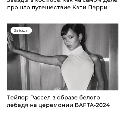
Звезды в космосе: как на самом деле
прошло путешествие Кэти Пэрри
Звёзды
Тейлор Рассел в образе белого
лебедя на церемонии BAFTA-2024