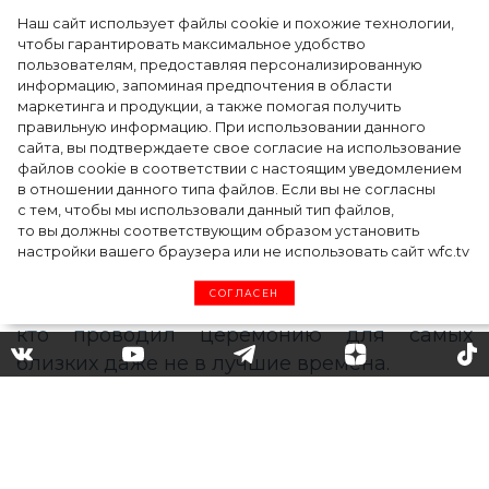
Наш сайт использует файлы cookie и похожие технологии,
чтобы гарантировать максимальное удобство
пользователям, предоставляя персонализированную
информацию, запоминая предпочтения в области
Тейлор Рассел в образе белого лебедя на
маркетинга и продукции, а также помогая получить
церемонии BAFTA-2024
правильную информацию. При использовании данного
сайта, вы подтверждаете свое согласие на использование
файлов cookie в соответствии с настоящим уведомлением
в отношении данного типа файлов. Если вы не согласны
с тем, чтобы мы использовали данный тип файлов,
то вы должны соответствующим образом установить
настройки вашего браузера или не использовать сайт wfc.tv
СОГЛАСЕН
Подробности предстоящей
свадьбы Гвен Стефани и
Блейка Шелтона: где и когда