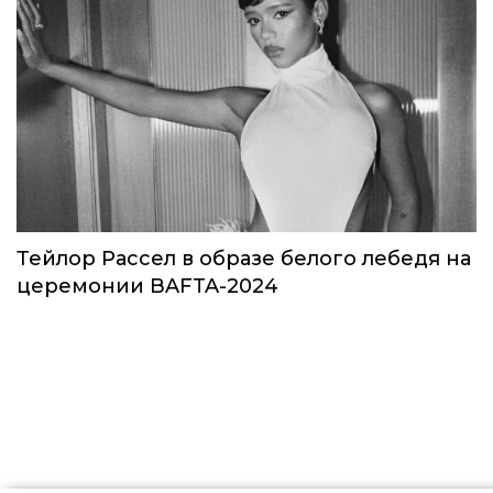
Звезды в космосе: как на самом деле
прошло путешествие Кэти Пэрри
Звёзды