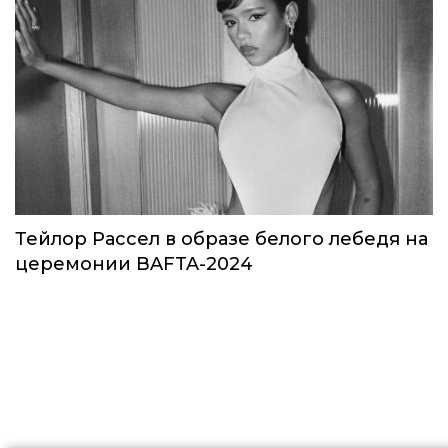
Звезды в космосе: как на самом деле
прошло путешествие Кэти Пэрри
Звёзды