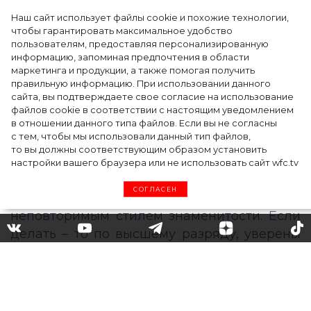
Наш сайт использует файлы cookie и похожие технологии,
чтобы гарантировать максимальное удобство
пользователям, предоставляя персонализированную
информацию, запоминая предпочтения в области
Тейлор Рассел в образе белого лебедя на
маркетинга и продукции, а также помогая получить
церемонии BAFTA-2024
правильную информацию. При использовании данного
сайта, вы подтверждаете свое согласие на использование
файлов cookie в соответствии с настоящим уведомлением
в отношении данного типа файлов. Если вы не согласны
с тем, чтобы мы использовали данный тип файлов,
то вы должны соответствующим образом установить
настройки вашего браузера или не использовать сайт wfc.tv
СОГЛАСЕН
Барби от кутюр: в честь
юбилея Клаудии Шиффер
создали игрушечную копию