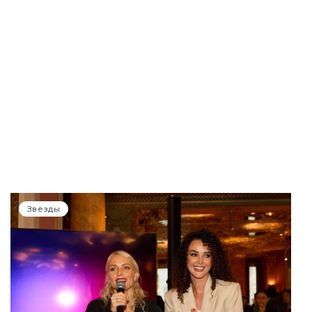
Звёзды