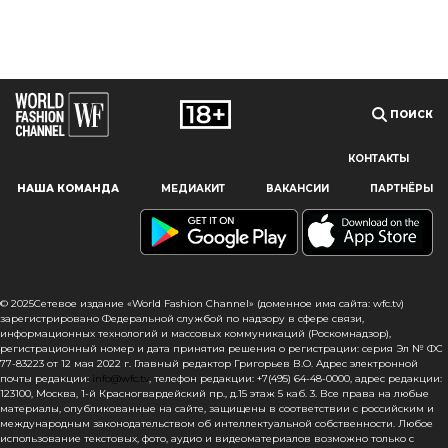
ПОИСК
КОНТАКТЫ
Наш сайт использует файлы cookie и похожие технологии,
НАША КОМАНДА
МЕДИАКИТ
ВАКАНСИИ
ПАРТНЁРЫ
чтобы гарантировать максимальное удобство
пользователям, предоставляя персонализированную
информацию, запоминая предпочтения в области
маркетинга и продукции, а также помогая получить
правильную информацию. При использовании данного
сайта, вы подтверждаете свое согласие на использование
© 2025Сетевое издание «World Fashion Channel» (доменное имя сайта: wfc.tv)
файлов cookie в соответствии с настоящим уведомлением
зарегистрировано Федеральной службой по надзору в сфере связи,
информационных технологий и массовых коммуникаций (Роскомнадзор),
в отношении данного типа файлов. Если вы не согласны
регистрационный номер и дата принятия решения о регистрации: серия Эл № ФС
с тем, чтобы мы использовали данный тип файлов,
77-83223 от 12 мая 2022 г. Главный редактор Григорьев В.О. Адрес электронной
то вы должны соответствующим образом установить
почты редакции:
info@wfc.tv
, телефон редакции: +7(495) 64-48-0000, адрес редакции:
настройки вашего браузера или не использовать сайт wfc.tv
123100, Москва, 1-й Красногвардейский пр., д.15 этаж 5 каб. 3. Все права на любые
материалы, опубликованные на сайте, защищены в соответствии с российским и
международным законодательством об интеллектуальной собственности. Любое
СОГЛАСЕН
использование текстовых, фото, аудио и видеоматериалов возможно только с