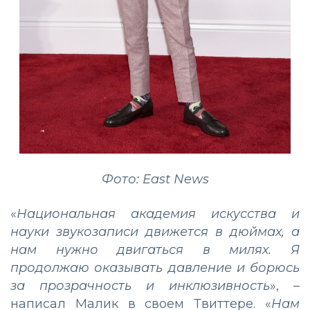
Фото: East News
«
Национальная академия искусства и
науки звукозаписи движется в дюймах, а
нам нужно двигаться в милях. Я
продолжаю оказывать давление и борюсь
за прозрачность и инклюзивность
»,
–
написал Малик в своем Твиттере. «
Нам