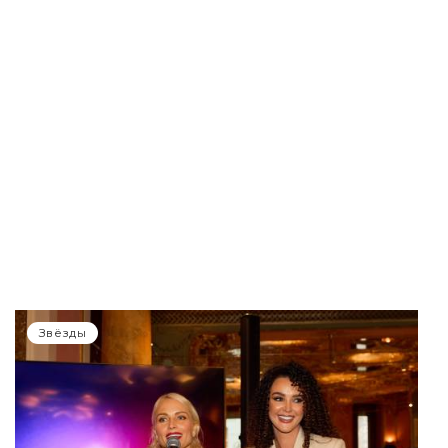
Звёзды