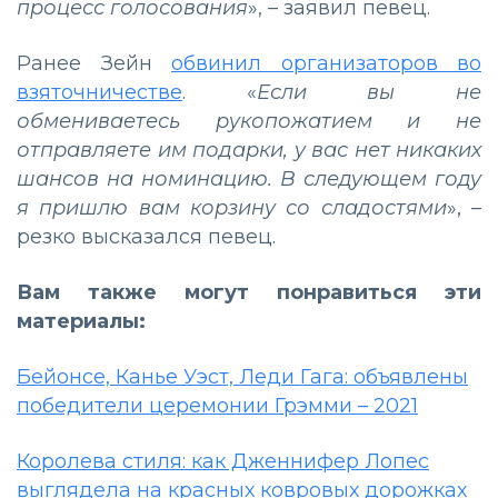
процесс голосования
»,
–
заявил певец.
Ранее Зейн
обвинил организаторов во
взяточничестве
. «
Если вы не
обмениваетесь рукопожатием и не
отправляете им подарки, у вас нет никаких
шансов на номинацию. В следующем году
я пришлю вам корзину со сладостями
»,
–
резко высказался певец.
Вам также могут понравиться эти
материалы:
Бейонсе, Канье Уэст, Леди Гага: объявлены
победители церемонии Грэмми – 2021
Королева стиля: как Дженнифер Лопес
выглядела на красных ковровых дорожках