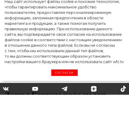
Наш сайт использует файлы cookie и похожие технологии,
чтобы гарантировать максимальное удобство
пользователям, предоставляя персонализированную
информацию, запоминая предпочтения в области
Тейлор Рассел в образе белого лебедя на
маркетинга и продукции, а также помогая получить
церемонии BAFTA-2024
правильную информацию. При использовании данного
сайта, вы подтверждаете свое согласие на использование
файлов cookie в соответствии с настоящим уведомлением
в отношении данного типа файлов. Если вы не согласны
с тем, чтобы мы использовали данный тип файлов,
то вы должны соответствующим образом установить
настройки вашего браузера или не использовать сайт wfc.tv
СОГЛАСЕН
Дэвид Бекхэм поделился
архивными снимками и
поздравил любимых
женщин с Днём матери