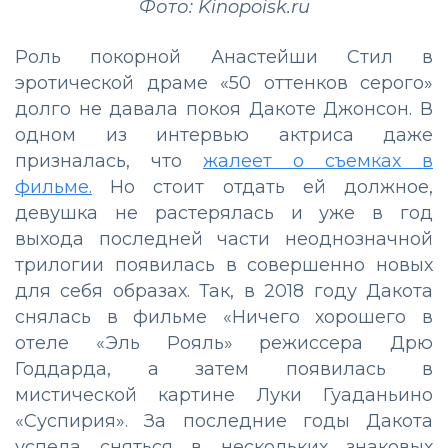
Фото: Kinopoisk.ru
Роль покорной Анастейши Стил в
эротической драме «50 оттенков серого»
долго не давала покоя Дакоте Джонсон. В
одном из интервью актриса даже
призналась, что
жалеет о съемках в
фильме.
Но стоит отдать ей должное,
девушка не растерялась и уже в год
выхода последней части неоднозначной
трилогии появилась в совершенно новых
для себя образах. Так, в 2018 году Дакота
снялась в фильме «Ничего хорошего в
отеле «Эль Рояль» режиссера Дрю
Годдарда, а затем появилась в
мистической картине Луки Гуаданьино
«Суспирия». За последние годы Дакота
успела сняться в нескольких знаковых