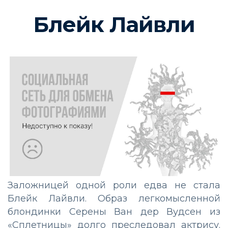
Блейк Лайвли
Заложницей одной роли едва не стала
Блейк Лайвли. Образ легкомысленной
блондинки Серены Ван дер Вудсен из
«Сплетницы» долго преследовал актрису.