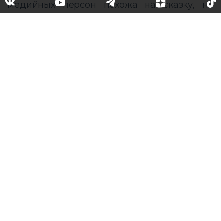
Вопреки обстоятельствам:
Селена Гомес, Эмилия Кларк
и другие знаменитости,
которых не сломили
серьезные проблемы со
здоровьем
Многие из нас привыкли думать, что жизнь
медийных персон похожа на сказку, но
даже им нередко
приходится
противостоять ударам судьбы
.
Принято считать, что о проблемах со
здоровьем лучше никому не рассказывать –
это не самая интересная и приятная тема