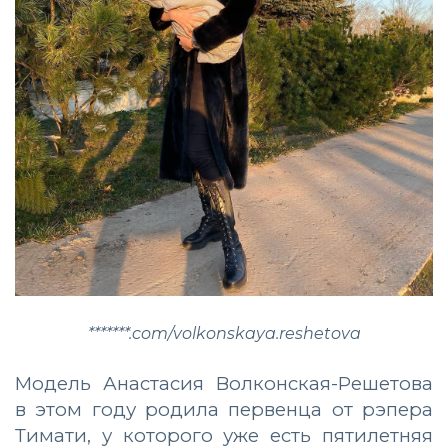
*******.com/volkonskaya.reshetova
Модель Анастасия Волконская-Решетова
в этом году родила первенца от рэпера
Тимати, у которого уже есть пятилетняя