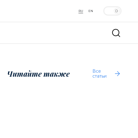
RU
EN
Все
Читайте также
статьи