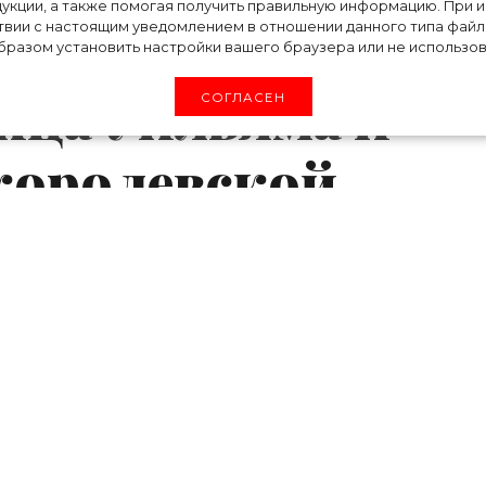
укции, а также помогая получить правильную информацию. При 
етные имена Кейт
твии с настоящим уведомлением в отношении данного типа файло
разом установить настройки вашего браузера или не использова
нца Уильяма и
СОГЛАСЕН
 королевской
а», который выходит на экраны с 2016 года, 
арльз во время отдыха на горнолыжном куро
 могли найти спасатели.