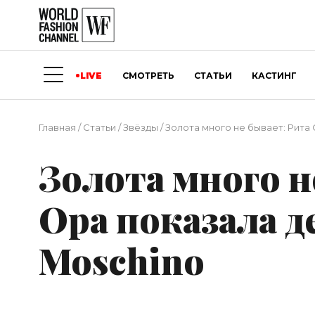
LIVE
СМОТРЕТЬ
СТАТЬИ
КАСТИНГ
Главная
/
Статьи
/
Звёзды
/
Золота много не бывает: Рита
Золота много н
Ора показала д
Moschino