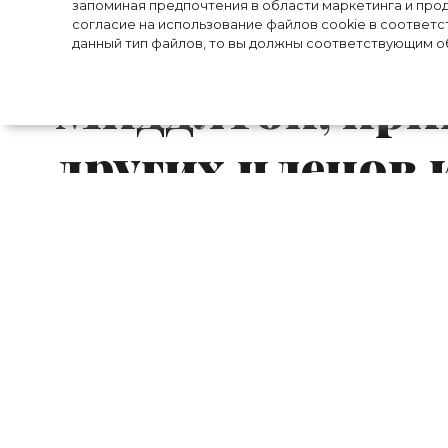
запоминая предпочтения в области маркетинга и прод
известны секр
согласие на использование файлов cookie в соответс
данный тип файлов, то вы должны соответствующим об
Миддлтон, при
других членов
семьи
В одном из эпизодов телесериала «Корон
момент, рассказывающий, как принц Ч
попал под лавину и его долгое время не