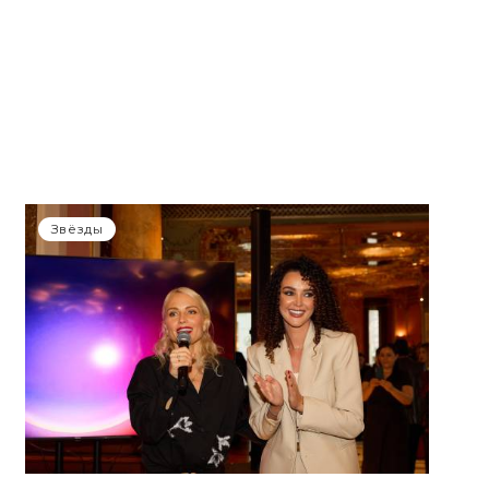
Звёзды