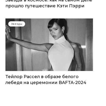
Звезды в космосе: как на самом деле
прошло путешествие Кэти Пэрри
Звёзды
Тейлор Рассел в образе белого
лебедя на церемонии BAFTA-2024