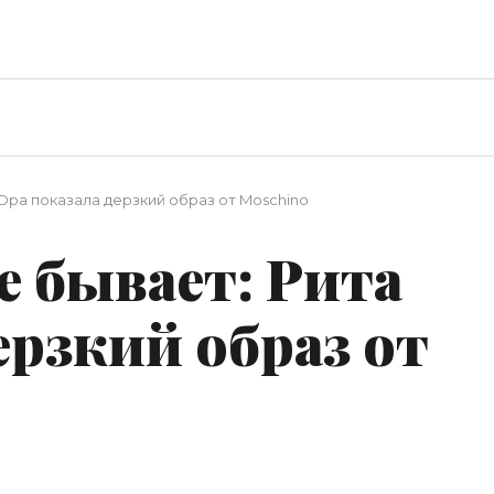
 Ора показала дерзкий образ от Moschino
е бывает: Рита
ерзкий образ от