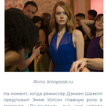
Фото: kinopoisk.ru
На момент, когда режиссер Дэмьен Шазелл
предложил Эмме Уотсон главную роль в
мюзикле «Ла-ла-ленд», она уже успела