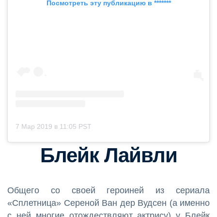
Посмотреть эту публикацию в *******
7 Мар 2019 в 11:05 PST
Блейк Лайвли
Общего со своей героиней из сериала
«Сплетница» Сереной Ван дер Вудсен (а именно
с ней многие отождествляют актрису) у Блейк