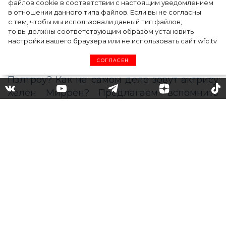
файлов cookie в соответствии с настоящим уведомлением
в отношении данного типа файлов. Если вы не согласны
с тем, чтобы мы использовали данный тип файлов,
то вы должны соответствующим образом установить
настройки вашего браузера или не использовать сайт wfc.tv
СОГЛАСЕН
Леонардо Ди Каприо, Милла
Йовович и другие
голливудские знаменитости
с русскими корнями
Почему бабушке Леонардо Ди Каприо
пришлось бежать из России? Из какого
знатного рода происходит актриса Гвинет