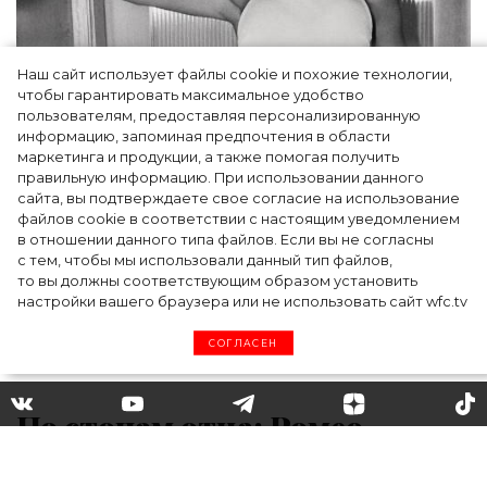
Наш сайт использует файлы cookie и похожие технологии,
чтобы гарантировать максимальное удобство
пользователям, предоставляя персонализированную
информацию, запоминая предпочтения в области
Тейлор Рассел в образе белого лебедя на
маркетинга и продукции, а также помогая получить
церемонии BAFTA-2024
правильную информацию. При использовании данного
сайта, вы подтверждаете свое согласие на использование
файлов cookie в соответствии с настоящим уведомлением
в отношении данного типа файлов. Если вы не согласны
с тем, чтобы мы использовали данный тип файлов,
то вы должны соответствующим образом установить
настройки вашего браузера или не использовать сайт wfc.tv
СОГЛАСЕН
По стопам отца: Ромео
Бекхэм стал