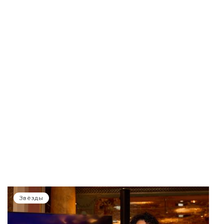
Звёзды