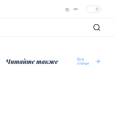
RU
EN
Все
Читайте также
статьи