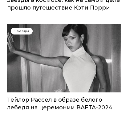
Звезды в космосе: как на самом деле
прошло путешествие Кэти Пэрри
Звёзды
Тейлор Рассел в образе белого
лебедя на церемонии BAFTA-2024