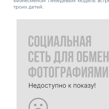
бизнесменом Лебедевым модель встреч
троих детей.