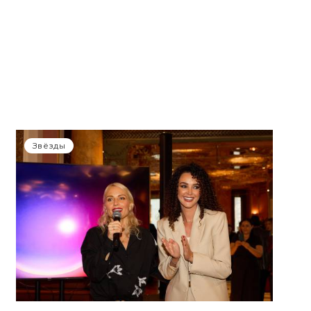
Звёзды