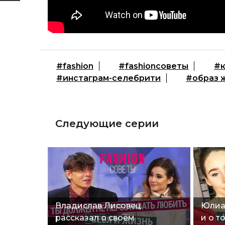
#fashion
#fashionсоветы
#к
#инстаграм-селебрити
#образ 
Следующие серии
Владислав Лисовец
Юлиа
рассказал о своём
и о т