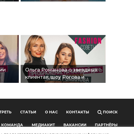
Подборка самого
интересного."
тии
Ольга Романова о звездных
клиентах, шоу Рогова и
ты"
главных трендах на 2020
год"
ТРЕТЬ
СТАТЬИ
О НАС
КОНТАКТЫ
ПОИСК
 КОМАНДА
МЕДИАКИТ
ВАКАНСИИ
ПАРТНЁРЫ