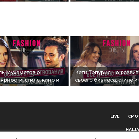
золяции | Fashion
ы"
ль Мухаметов о
Кети Топурия – о разви
ярности, стиле, кино и
своего бизнеса, стиле и
нении с Александром
хейтерах | Fashion сове
вым | Fashion советы"
LIVE
СМО
НАША