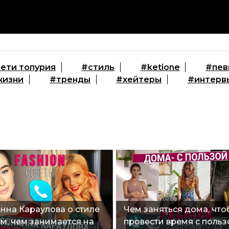
ети топурия
#стиль
#ketione
#пев
жизни
#тренды
#хейтеры
#интерв
нна Караулова о стиле
Чем заняться дома, чт
ом, чем занимается на
провести время с польз