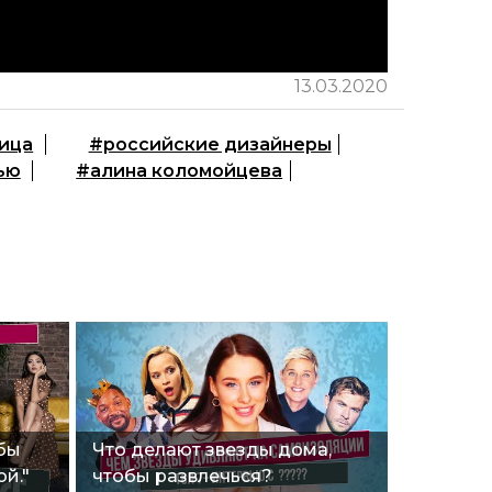
13.03.2020
ица
#российские дизайнеры
ью
#алина коломойцева
обы
Что делают звезды дома,
ой."
чтобы развлечься?