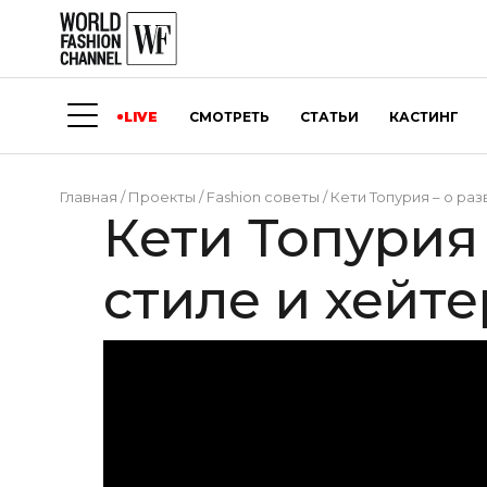
LIVE
СМОТРЕТЬ
СТАТЬИ
КАСТИНГ
Главная
/
Проекты
/
Fashion советы
/
Кети Топурия – о раз
Кети Топурия 
стиле и хейте