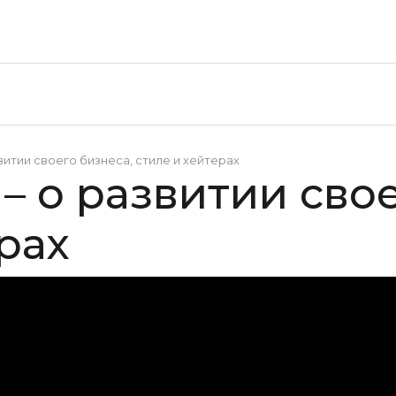
витии своего бизнеса, стиле и хейтерах
– о развитии свое
рах