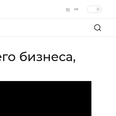
RU
EN
го бизнеса,