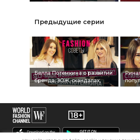
отношении к современной
самои
индустрии моды"
совет
Предыдущие серии
Белла Потемкина о развитии
Рина
бренда, ЗОЖ, скандалах,
попул
сотрудничестве с TikTok и
срав
хейте в Сети"
Петро