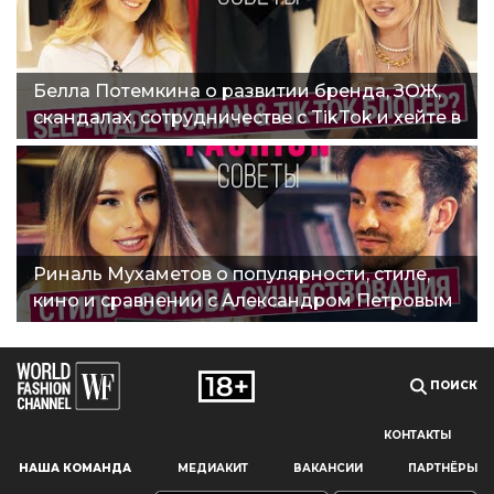
Белла Потемкина о развитии бренда, ЗОЖ,
скандалах, сотрудничестве с TikTok и хейте в
Сети"
Риналь Мухаметов о популярности, стиле,
кино и сравнении с Александром Петровым
| Fashion советы"
ПОИСК
КОНТАКТЫ
Наш сайт использует файлы cookie и похожие технологии,
НАША КОМАНДА
МЕДИАКИТ
ВАКАНСИИ
ПАРТНЁРЫ
чтобы гарантировать максимальное удобство