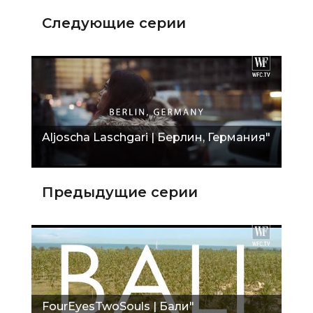
Следующие серии
Aljoscha Laschgari | Берлин, Германия"
Предыдущие серии
FourEyesTwoSouls | Бали"