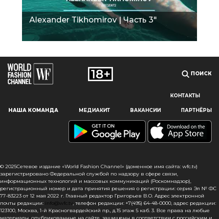
Alexander Tikhomirov | Часть 3"
ПОИСК
КОНТАКТЫ
Наш сайт использует файлы cookie и похожие технологии,
НАША КОМАНДА
МЕДИАКИТ
ВАКАНСИИ
ПАРТНЁРЫ
чтобы гарантировать максимальное удобство
пользователям, предоставляя персонализированную
информацию, запоминая предпочтения в области
маркетинга и продукции, а также помогая получить
правильную информацию. При использовании данного
сайта, вы подтверждаете свое согласие на использование
© 2025Сетевое издание «World Fashion Channel» (доменное имя сайта: wfc.tv)
файлов cookie в соответствии с настоящим уведомлением
зарегистрировано Федеральной службой по надзору в сфере связи,
информационных технологий и массовых коммуникаций (Роскомнадзор),
в отношении данного типа файлов. Если вы не согласны
регистрационный номер и дата принятия решения о регистрации: серия Эл № ФС
с тем, чтобы мы использовали данный тип файлов,
77-83223 от 12 мая 2022 г. Главный редактор Григорьев В.О. Адрес электронной
то вы должны соответствующим образом установить
почты редакции:
info@wfc.tv
, телефон редакции: +7(495) 64-48-0000, адрес редакции:
123100, Москва, 1-й Красногвардейский пр., д.15 этаж 5 каб. 3. Все права на любые
настройки вашего браузера или не использовать сайт wfc.tv
материалы, опубликованные на сайте, защищены в соответствии с российским и