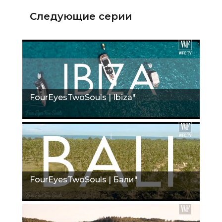
Следующие серии
FourEyesTwoSouls | Ibiza"
FourEyesTwoSouls | Бали"