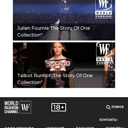
Julien Fournie The Story Of One
Collection"
Talbot Runhof: The Story Of One
Collection"
ПОИСК
КОНТАКТЫ
Наш сайт использует файлы cookie и похожие технологии,