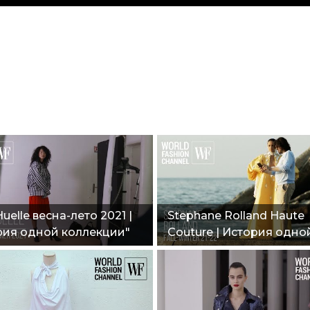
Huelle весна-лето 2021 |
Stephane Rolland Haute
рия одной коллекции"
Couture | История одно
коллекции | осень-зима 
22"