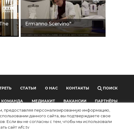
 The
Ermanno Scervino"
ТРЕТЬ
СТАТЬИ
О НАС
КОНТАКТЫ
ПОИСК
 КОМАНДА
МЕДИАКИТ
ВАКАНСИИ
ПАРТНЁРЫ
лям, предоставляя персонализированную информацию,
использовании данного сайта, вы подтверждаете свое
в. Если вы не согласны с тем, чтобы мы использовали
ть сайт wfc.tv