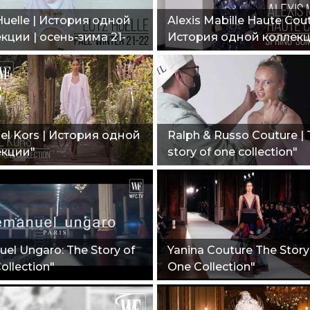
Huelle | История одной
Alexis Mabille Haute Cout
кции | осень-зима 21-
История одной коллекц
весна-лето 2021"
el Kors | История одной
Ralph & Russo Couture |
екции"
story of one collection"
el Ungaro: The Story of
Yanina Couture The Story
ollection"
One Collection"