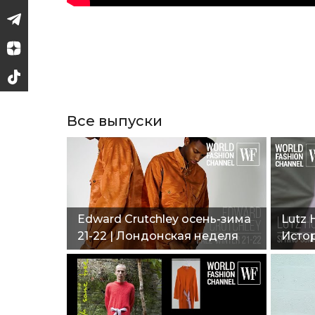
Все выпуски
Edward Crutchley осень-зима
Lutz 
21-22 | Лондонская неделя
Исто
моды"