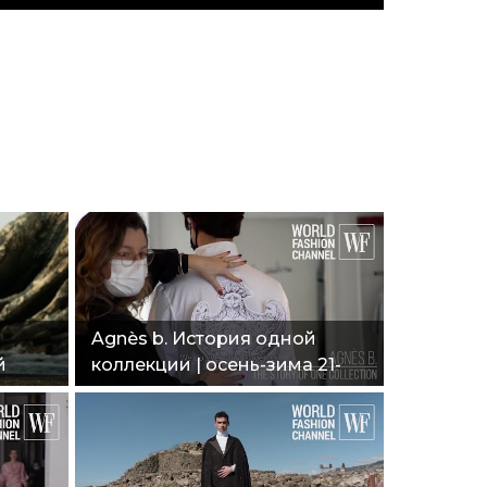
Agnès b. История одной
й
коллекции | осень-зима 21-
21-
22"