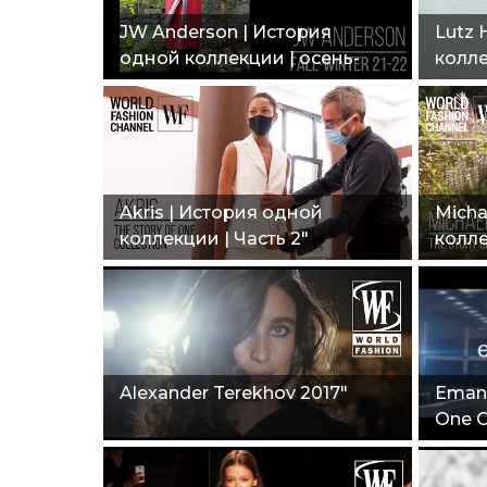
JW Anderson | История
Lutz 
одной коллекции | осень-
колле
зима 21-22"
22"
Akris | История одной
Micha
коллекции | Часть 2"
колл
Alexander Terekhov 2017"
Emanu
One C