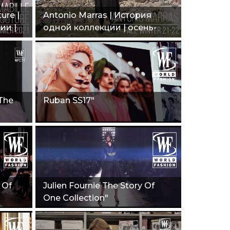
ure |
Antonio Marras | История
ии |
одной коллекции | осень-
зима 21-22"
 The
Ruban SS17"
 Of
Julien Fournie The Story Of
One Collection"