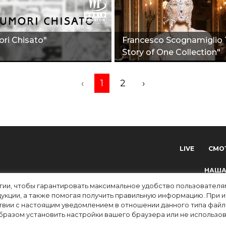
ri Chisato"
Francesco Scognamiglio
Story of One Collection"
‹
1
2
›
LIVE
СМО
НАША
огии, чтобы гарантировать максимальное удобство пользовате
укции, а также помогая получить правильную информацию. При 
твии с настоящим уведомлением в отношении данного типа файло
разом установить настройки вашего браузера или не использова