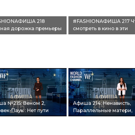
SHIONАФИША 218
#FASHIONАФИША 217 Ч
сная дорожка премьеры
смотреть в кино в эти
ровы в гриппе», новая
холодные сентябрьски
рица»"
выходные"
а №215: Веном 2,
Афиша 214: Ненависть,
век-Паук : Нет пути
Параллельные матери,
й, Легенда о зеленом
Холодный расчёт,
ре, Небесный замок
Разжимая кулаки, Босс-
та"
молокосос 2"