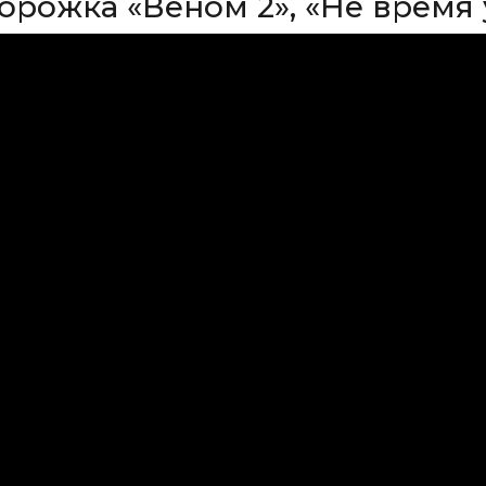
орожка «Веном 2», «Не время