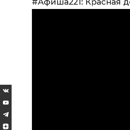
#Афиша221: Красная д