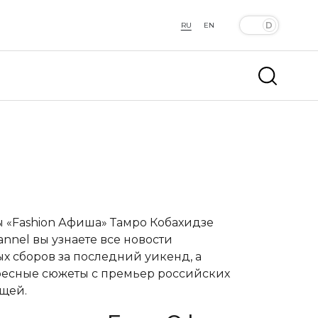
RU
EN
 «Fashion Афиша»
Тамро Кобахидзе
nel вы узнаете все новости
х сборов за последний уикенд, а
ересные сюжеты с премьер российских
щей.