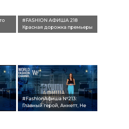
то
#FASHION АФИША 218
Красная дорожка премьеры
е
«Петровы в гриппе», новая
«Матрица»"
#FashionАфиша №213:
Главный герой, Аннетт, Не
дыши 2, Остров проклятых"