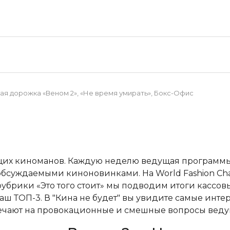
ая дорожка «Веном 2», «Не время умирать», Бокс-Офис
ящих киноманов. Каждую неделю ведущая программы
бсуждаемыми киноновинками. На World Fashion Chan
убрики «Это того стоит» мы подводим итоги кассовы
ш ТОП-3. В "Кина не будет" вы увидите самые инт
вечают на провокационные и смешные вопросы веду