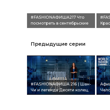
#FASHIONАФИША217 Что
#FA
посмотреть в сентябрьские
Кра
выходные"
«Пет
«Мат
Предыдущие серии
#FASHIONАФИША 216 | Шан-
Афиш
Чи и легенда Десяти колец,
Чело
King’s Man, Вечные, Не
домо
время умирать, В западне"
рыца
Лапу