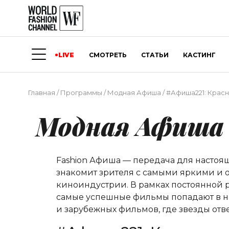
LIVE
СМОТРЕТЬ
СТАТЬИ
КАСТИНГ
Главная
/
Программы
/
Модная Афиша
/
#Афиша221: Красн
Модная Афиша
Fashion Афиша — передача для насто
знакомит зрителя с самыми яркими и о
киноиндустрии. В рамках постоянной р
самые успешные фильмы попадают в на
и зарубежных фильмов, где звезды от