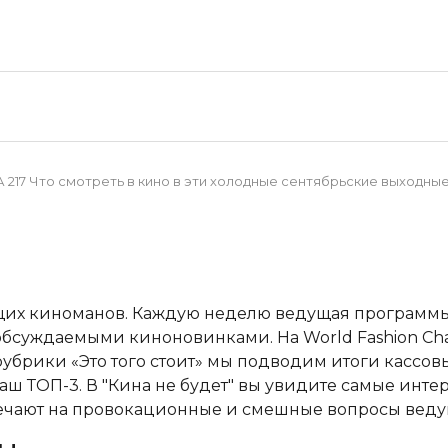
17 Что смотреть в кино в эти холодные сентябрьские выходны
ящих киноманов. Каждую неделю ведущая программы
бсуждаемыми киноновинками. На World Fashion Chan
убрики «Это того стоит» мы подводим итоги кассовы
ш ТОП-3. В "Кина не будет" вы увидите самые инт
вечают на провокационные и смешные вопросы веду