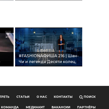
6, Кошмар на улице Вязов."
#FASHIONАФИША 216 | Шан-
е
Чи и легенда Десяти колец,
Офис"
King’s Man, Вечные, Не
время умирать, В западне"
ТРЕТЬ
СТАТЬИ
О НАС
КОНТАКТЫ
ПОИСК
 КОМАНДА
МЕДИАКИТ
ВАКАНСИИ
ПАРТНЁРЫ