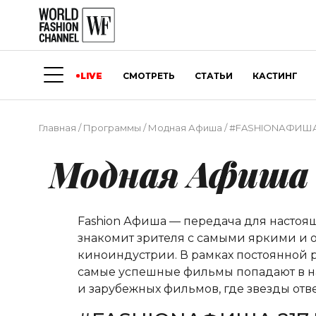
LIVE
СМОТРЕТЬ
СТАТЬИ
КАСТИНГ
Главная
/
Программы
/
Модная Афиша
/
#FASHIONАФИША 2
Модная Афиша
Fashion Афиша — передача для насто
знакомит зрителя с самыми яркими и о
киноиндустрии. В рамках постоянной р
самые успешные фильмы попадают в на
и зарубежных фильмов, где звезды от