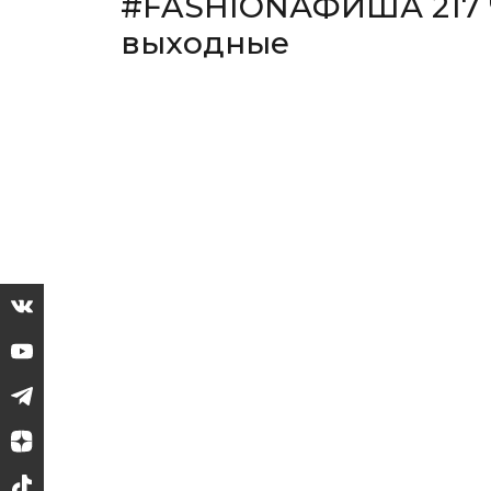
#FASHIONАФИША 217 Ч
выходные