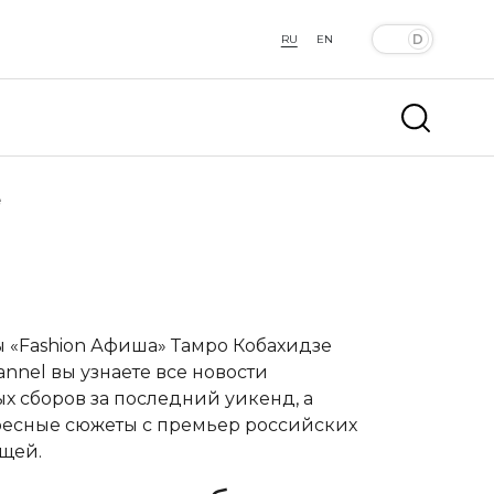
RU
EN
е
 «Fashion Афиша»
Тамро Кобахидзе
nel вы узнаете все новости
х сборов за последний уикенд, а
ересные сюжеты с премьер российских
щей.