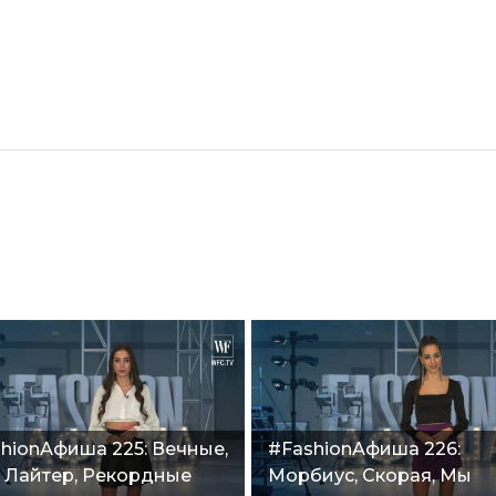
hionАфиша 225: Вечные,
#FashionАфиша 226:
 Лайтер, Рекордные
Морбиус, Скорая, Мы