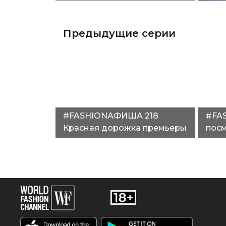
«Петровы в гриппе», новая
сбо
«Матрица»"
Предыдущие серии
#FASHIONАФИША 218
#FA
Красная дорожка премьеры
посм
«Петровы в гриппе», новая
вых
«Матрица»"