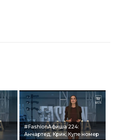
#FashionАфиша 224:
Анчартед, Крик, Купе номер