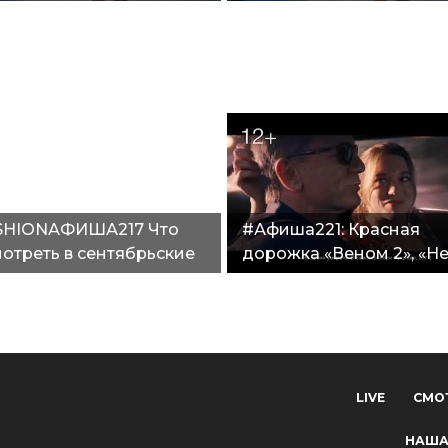
ры"
монстры!"
SHIONАФИША217 Что
#Афиша221: Красная
отреть в сентябрьские
дорожка «Веном 2», «Н
одные"
время умирать», Бокс-
LIVE
СМО
НАША