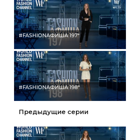
#FASHIONАФИША 197"
#FASHIONАФИША 198"
Предыдущие серии