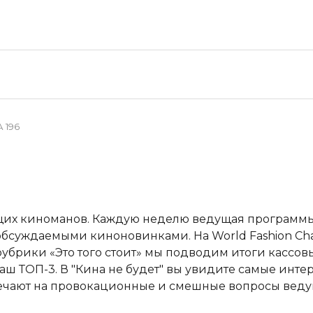
 196
ящих киноманов. Каждую неделю ведущая программы
бсуждаемыми киноновинками. На World Fashion Chan
убрики «Это того стоит» мы подводим итоги кассовы
ш ТОП-3. В "Кина не будет" вы увидите самые инт
вечают на провокационные и смешные вопросы веду