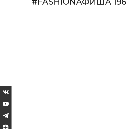
#FASHIONАФИША 196