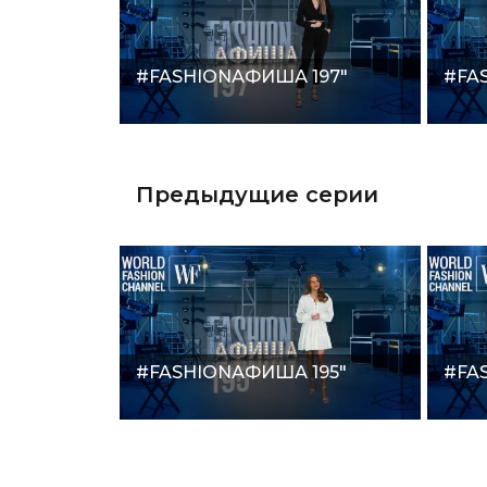
#FASHIONАФИША 197"
#FA
Предыдущие серии
#FASHIONАФИША 195"
#FA