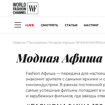
LIVE
СМОТРЕТЬ
СТАТЬИ
КАСТИНГ
Главная
/
Программы
/
Модная Афиша
/
#FASHIONАФИША
Модная Афиша
Fashion Афиша — передача для насто
знакомит зрителя с самыми яркими и о
киноиндустрии. В рамках постоянной р
самые успешные фильмы попадают в на
и зарубежных фильмов, где звезды от