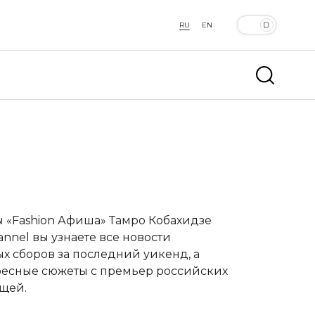
RU
EN
 «Fashion Афиша»
Тамро Кобахидзе
nel вы узнаете все новости
х сборов за последний уикенд, а
ересные сюжеты с премьер российских
щей.