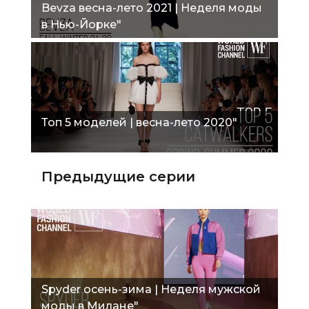
Bevza весна-лето 2021 | Неделя моды
в Нью-Йорке"
Топ 5 моделей | весна-лето 2020"
Предыдущие серии
Spyder осень-зима | Неделя мужской
моды в Милане"