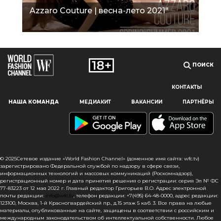
Azzaro Couture | весна-лето 2021"
ПОИСК
КОНТАКТЫ
Наш сайт использует файлы cookie и похожие технологии,
НАША КОМАНДА
МЕДИАКИТ
ВАКАНСИИ
ПАРТНЁРЫ
чтобы гарантировать максимальное удобство
пользователям, предоставляя персонализированную
информацию, запоминая предпочтения в области
маркетинга и продукции, а также помогая получить
правильную информацию. При использовании данного
сайта, вы подтверждаете свое согласие на использование
© 2025Сетевое издание «World Fashion Channel» (доменное имя сайта: wfc.tv)
файлов cookie в соответствии с настоящим уведомлением
зарегистрировано Федеральной службой по надзору в сфере связи,
информационных технологий и массовых коммуникаций (Роскомнадзор),
в отношении данного типа файлов. Если вы не согласны
регистрационный номер и дата принятия решения о регистрации: серия Эл № ФС
с тем, чтобы мы использовали данный тип файлов,
77-83223 от 12 мая 2022 г. Главный редактор Григорьев В.О. Адрес электронной
то вы должны соответствующим образом установить
почты редакции:
info@wfc.tv
, телефон редакции: +7(495) 64-48-0000, адрес редакции:
123100, Москва, 1-й Красногвардейский пр., д.15 этаж 5 каб. 3. Все права на любые
настройки вашего браузера или не использовать сайт wfc.tv
материалы, опубликованные на сайте, защищены в соответствии с российским и
международным законодательством об интеллектуальной собственности. Любое