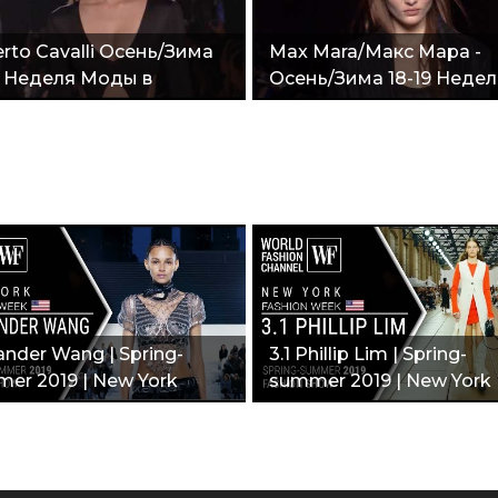
rto Cavalli Осень/Зима
Max Mara/Макс Мара -
9 Неделя Моды в
Осень/Зима 18-19 Недел
ане"
Моды в Милане"
ander Wang | Spring-
3.1 Phillip Lim | Spring-
er 2019 | New York
summer 2019 | New York
ion week"
Fashion Week"