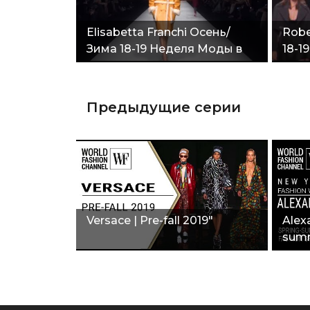
Elisabetta Franchi Осень/
Robe
Зима 18-19 Неделя Моды в
18-1
Милане"
Мил
Предыдущие серии
Versace | Pre-fall 2019"
Alex
summ
fash