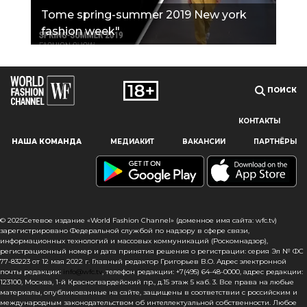
Tome spring-summer 2019 New york
fashion week"
ПОИСК
КОНТАКТЫ
Наш сайт использует файлы cookie и похожие технологии,
НАША КОМАНДА
МЕДИАКИТ
ВАКАНСИИ
ПАРТНЁРЫ
чтобы гарантировать максимальное удобство
пользователям, предоставляя персонализированную
информацию, запоминая предпочтения в области
маркетинга и продукции, а также помогая получить
правильную информацию. При использовании данного
сайта, вы подтверждаете свое согласие на использование
© 2025Сетевое издание «World Fashion Channel» (доменное имя сайта: wfc.tv)
файлов cookie в соответствии с настоящим уведомлением
зарегистрировано Федеральной службой по надзору в сфере связи,
информационных технологий и массовых коммуникаций (Роскомнадзор),
в отношении данного типа файлов. Если вы не согласны
регистрационный номер и дата принятия решения о регистрации: серия Эл № ФС
с тем, чтобы мы использовали данный тип файлов,
77-83223 от 12 мая 2022 г. Главный редактор Григорьев В.О. Адрес электронной
то вы должны соответствующим образом установить
почты редакции:
info@wfc.tv
, телефон редакции: +7(495) 64-48-0000, адрес редакции:
123100, Москва, 1-й Красногвардейский пр., д.15 этаж 5 каб. 3. Все права на любые
настройки вашего браузера или не использовать сайт wfc.tv
материалы, опубликованные на сайте, защищены в соответствии с российским и
международным законодательством об интеллектуальной собственности. Любое