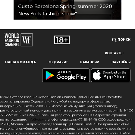
Сusto Barcelona Spring-summer 2020
New York fashion show"
ПОИСК
КОНТАКТЫ
Наш сайт использует файлы cookie и похожие технологии,
НАША КОМАНДА
МЕДИАКИТ
ВАКАНСИИ
ПАРТНЁРЫ
чтобы гарантировать максимальное удобство
пользователям, предоставляя персонализированную
информацию, запоминая предпочтения в области
маркетинга и продукции, а также помогая получить
правильную информацию. При использовании данного
сайта, вы подтверждаете свое согласие на использование
© 2025Сетевое издание «World Fashion Channel» (доменное имя сайта: wfc.tv)
файлов cookie в соответствии с настоящим уведомлением
зарегистрировано Федеральной службой по надзору в сфере связи,
информационных технологий и массовых коммуникаций (Роскомнадзор),
в отношении данного типа файлов. Если вы не согласны
регистрационный номер и дата принятия решения о регистрации: серия Эл № ФС
с тем, чтобы мы использовали данный тип файлов,
77-83223 от 12 мая 2022 г. Главный редактор Григорьев В.О. Адрес электронной
то вы должны соответствующим образом установить
почты редакции:
info@wfc.tv
, телефон редакции: +7(495) 64-48-0000, адрес редакции:
123100, Москва, 1-й Красногвардейский пр., д.15 этаж 5 каб. 3. Все права на любые
настройки вашего браузера или не использовать сайт wfc.tv
материалы, опубликованные на сайте, защищены в соответствии с российским и
международным законодательством об интеллектуальной собственности. Любое