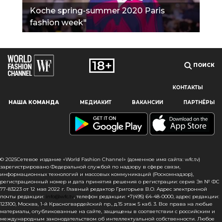
Koche spring-summer 2020 Paris
fashion week"
ПОИСК
КОНТАКТЫ
Наш сайт использует файлы cookie и похожие технологии,
НАША КОМАНДА
МЕДИАКИТ
ВАКАНСИИ
ПАРТНЁРЫ
чтобы гарантировать максимальное удобство
пользователям, предоставляя персонализированную
информацию, запоминая предпочтения в области
маркетинга и продукции, а также помогая получить
правильную информацию. При использовании данного
сайта, вы подтверждаете свое согласие на использование
© 2025Сетевое издание «World Fashion Channel» (доменное имя сайта: wfc.tv)
файлов cookie в соответствии с настоящим уведомлением
зарегистрировано Федеральной службой по надзору в сфере связи,
информационных технологий и массовых коммуникаций (Роскомнадзор),
в отношении данного типа файлов. Если вы не согласны
регистрационный номер и дата принятия решения о регистрации: серия Эл № ФС
с тем, чтобы мы использовали данный тип файлов,
77-83223 от 12 мая 2022 г. Главный редактор Григорьев В.О. Адрес электронной
то вы должны соответствующим образом установить
почты редакции:
info@wfc.tv
, телефон редакции: +7(495) 64-48-0000, адрес редакции:
123100, Москва, 1-й Красногвардейский пр., д.15 этаж 5 каб. 3. Все права на любые
настройки вашего браузера или не использовать сайт wfc.tv
материалы, опубликованные на сайте, защищены в соответствии с российским и
международным законодательством об интеллектуальной собственности. Любое