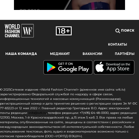
ПОИСК
КОНТАКТЫ
Наш сайт использует файлы cookie и похожие технологии,
НАША КОМАНДА
МЕДИАКИТ
ВАКАНСИИ
ПАРТНЁРЫ
чтобы гарантировать максимальное удобство
пользователям, предоставляя персонализированную
информацию, запоминая предпочтения в области
маркетинга и продукции, а также помогая получить
правильную информацию. При использовании данного
сайта, вы подтверждаете свое согласие на использование
© 2025Сетевое издание «World Fashion Channel» (доменное имя сайта: wfc.tv)
файлов cookie в соответствии с настоящим уведомлением
зарегистрировано Федеральной службой по надзору в сфере связи,
информационных технологий и массовых коммуникаций (Роскомнадзор),
в отношении данного типа файлов. Если вы не согласны
регистрационный номер и дата принятия решения о регистрации: серия Эл № ФС
с тем, чтобы мы использовали данный тип файлов,
77-83223 от 12 мая 2022 г. Главный редактор Григорьев В.О. Адрес электронной
то вы должны соответствующим образом установить
почты редакции:
info@wfc.tv
, телефон редакции: +7(495) 64-48-0000, адрес редакции:
123100, Москва, 1-й Красногвардейский пр., д.15 этаж 5 каб. 3. Все права на любые
настройки вашего браузера или не использовать сайт wfc.tv
материалы, опубликованные на сайте, защищены в соответствии с российским и
международным законодательством об интеллектуальной собственности. Любое
СОГЛАСЕН
использование текстовых, фото, аудио и видеоматериалов возможно только с
согласия правообладателя (ООО «УОРЛД ФЭШН»).