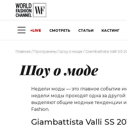
LIVE
СМОТРЕТЬ
СТАТЬИ
КАСТИНГ
Главная
/
Программы
/
Шоу о моде
/
Giambattista Valli SS 2
Шоу о моде
Недели моды — это главное событие и
недели моды проходят одна за другой 
выделяют общие модные тенденции и о
Fashion.
Giambattista Valli SS 2