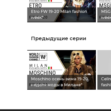
Etro FW 19-20 Milan fashion
MSGM
week"
wee
Предыдущие серии
Moschino осень-зима 19-20
Сelin
неделя моды в Милане"
fash