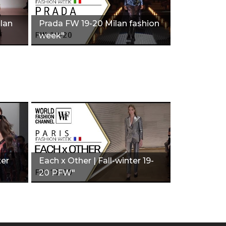
lan
Prada FW 19-20 Milan fashion
week"
ter
Each x Other | Fall-winter 19-
20 PFW"