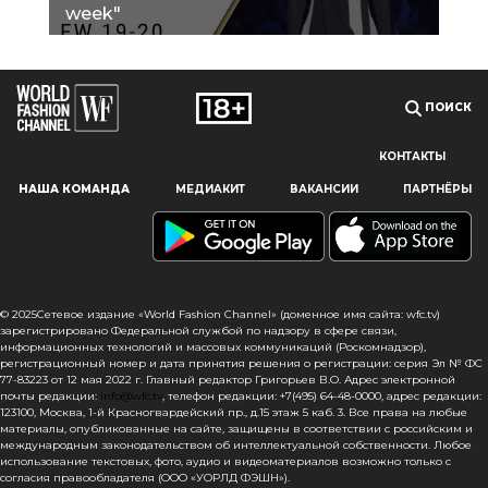
week"
ПОИСК
КОНТАКТЫ
Наш сайт использует файлы cookie и похожие технологии,
НАША КОМАНДА
МЕДИАКИТ
ВАКАНСИИ
ПАРТНЁРЫ
чтобы гарантировать максимальное удобство
пользователям, предоставляя персонализированную
информацию, запоминая предпочтения в области
маркетинга и продукции, а также помогая получить
правильную информацию. При использовании данного
сайта, вы подтверждаете свое согласие на использование
© 2025Сетевое издание «World Fashion Channel» (доменное имя сайта: wfc.tv)
файлов cookie в соответствии с настоящим уведомлением
зарегистрировано Федеральной службой по надзору в сфере связи,
информационных технологий и массовых коммуникаций (Роскомнадзор),
в отношении данного типа файлов. Если вы не согласны
регистрационный номер и дата принятия решения о регистрации: серия Эл № ФС
с тем, чтобы мы использовали данный тип файлов,
77-83223 от 12 мая 2022 г. Главный редактор Григорьев В.О. Адрес электронной
то вы должны соответствующим образом установить
почты редакции:
info@wfc.tv
, телефон редакции: +7(495) 64-48-0000, адрес редакции:
123100, Москва, 1-й Красногвардейский пр., д.15 этаж 5 каб. 3. Все права на любые
настройки вашего браузера или не использовать сайт wfc.tv
материалы, опубликованные на сайте, защищены в соответствии с российским и
международным законодательством об интеллектуальной собственности. Любое
СОГЛАСЕН
использование текстовых, фото, аудио и видеоматериалов возможно только с
согласия правообладателя (ООО «УОРЛД ФЭШН»).