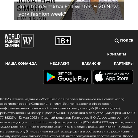
Jonathan Simkhai Fall-winter 19-20 New
york fashion week"
ПОИСК
КОНТАКТЫ
Наш сайт использует файлы cookie и похожие технологии,
НАША КОМАНДА
МЕДИАКИТ
ВАКАНСИИ
ПАРТНЁРЫ
чтобы гарантировать максимальное удобство
пользователям, предоставляя персонализированную
информацию, запоминая предпочтения в области
маркетинга и продукции, а также помогая получить
правильную информацию. При использовании данного
сайта, вы подтверждаете свое согласие на использование
© 2025Сетевое издание «World Fashion Channel» (доменное имя сайта: wfc.tv)
файлов cookie в соответствии с настоящим уведомлением
зарегистрировано Федеральной службой по надзору в сфере связи,
информационных технологий и массовых коммуникаций (Роскомнадзор),
в отношении данного типа файлов. Если вы не согласны
регистрационный номер и дата принятия решения о регистрации: серия Эл № ФС
с тем, чтобы мы использовали данный тип файлов,
77-83223 от 12 мая 2022 г. Главный редактор Григорьев В.О. Адрес электронной
то вы должны соответствующим образом установить
почты редакции:
info@wfc.tv
, телефон редакции: +7(495) 64-48-0000, адрес редакции:
123100, Москва, 1-й Красногвардейский пр., д.15 этаж 5 каб. 3. Все права на любые
настройки вашего браузера или не использовать сайт wfc.tv
материалы, опубликованные на сайте, защищены в соответствии с российским и
международным законодательством об интеллектуальной собственности. Любое