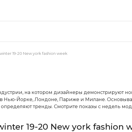
-winter 19-20 New york fashion week
ндустрии, на котором дизайнеры демонстрируют н
в Нью-Йорке, Лондоне, Париже и Милане. Основывая
пределяют тренды. Смотрите показы с недель мод
winter 19-20 New york fashion 