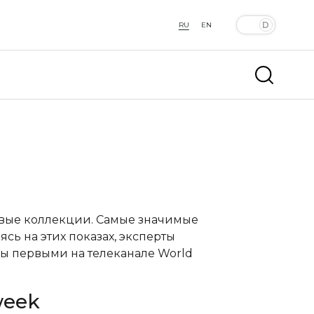
RU
EN
овые коллекции. Самые значимые
сь на этих показах, эксперты
ы первыми на телеканале World
week