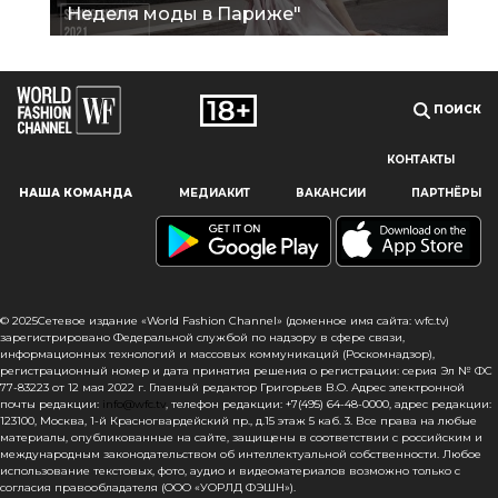
Неделя моды в Париже"
ПОИСК
КОНТАКТЫ
Наш сайт использует файлы cookie и похожие технологии,
НАША КОМАНДА
МЕДИАКИТ
ВАКАНСИИ
ПАРТНЁРЫ
чтобы гарантировать максимальное удобство
пользователям, предоставляя персонализированную
информацию, запоминая предпочтения в области
маркетинга и продукции, а также помогая получить
правильную информацию. При использовании данного
сайта, вы подтверждаете свое согласие на использование
© 2025Сетевое издание «World Fashion Channel» (доменное имя сайта: wfc.tv)
файлов cookie в соответствии с настоящим уведомлением
зарегистрировано Федеральной службой по надзору в сфере связи,
информационных технологий и массовых коммуникаций (Роскомнадзор),
в отношении данного типа файлов. Если вы не согласны
регистрационный номер и дата принятия решения о регистрации: серия Эл № ФС
с тем, чтобы мы использовали данный тип файлов,
77-83223 от 12 мая 2022 г. Главный редактор Григорьев В.О. Адрес электронной
то вы должны соответствующим образом установить
почты редакции:
info@wfc.tv
, телефон редакции: +7(495) 64-48-0000, адрес редакции:
123100, Москва, 1-й Красногвардейский пр., д.15 этаж 5 каб. 3. Все права на любые
настройки вашего браузера или не использовать сайт wfc.tv
материалы, опубликованные на сайте, защищены в соответствии с российским и
международным законодательством об интеллектуальной собственности. Любое
СОГЛАСЕН
использование текстовых, фото, аудио и видеоматериалов возможно только с
согласия правообладателя (ООО «УОРЛД ФЭШН»).