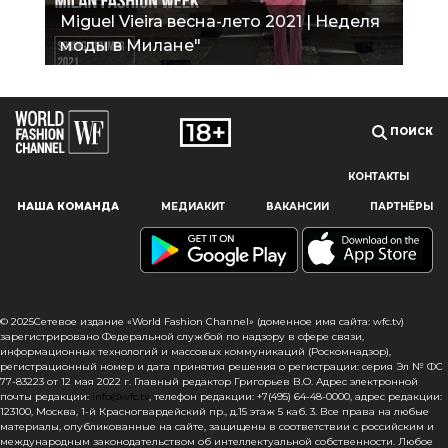
Miguel Vieira весна-лето 2021 | Неделя
моды в Милане"
ПОИСК
КОНТАКТЫ
Наш сайт использует файлы cookie и похожие технологии,
НАША КОМАНДА
МЕДИАКИТ
ВАКАНСИИ
ПАРТНЁРЫ
чтобы гарантировать максимальное удобство
пользователям, предоставляя персонализированную
информацию, запоминая предпочтения в области
маркетинга и продукции, а также помогая получить
правильную информацию. При использовании данного
сайта, вы подтверждаете свое согласие на использование
© 2025Сетевое издание «World Fashion Channel» (доменное имя сайта: wfc.tv)
файлов cookie в соответствии с настоящим уведомлением
зарегистрировано Федеральной службой по надзору в сфере связи,
информационных технологий и массовых коммуникаций (Роскомнадзор),
в отношении данного типа файлов. Если вы не согласны
регистрационный номер и дата принятия решения о регистрации: серия Эл № ФС
с тем, чтобы мы использовали данный тип файлов,
77-83223 от 12 мая 2022 г. Главный редактор Григорьев В.О. Адрес электронной
то вы должны соответствующим образом установить
почты редакции:
info@wfc.tv
, телефон редакции: +7(495) 64-48-0000, адрес редакции:
123100, Москва, 1-й Красногвардейский пр., д.15 этаж 5 каб. 3. Все права на любые
настройки вашего браузера или не использовать сайт wfc.tv
материалы, опубликованные на сайте, защищены в соответствии с российским и
международным законодательством об интеллектуальной собственности. Любое