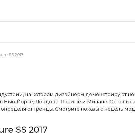
ture SS 2017
ндустрии, на котором дизайнеры демонстрируют н
в Нью-Йорке, Лондоне, Париже и Милане. Основывая
пределяют тренды. Смотрите показы с недель мод
ure SS 2017