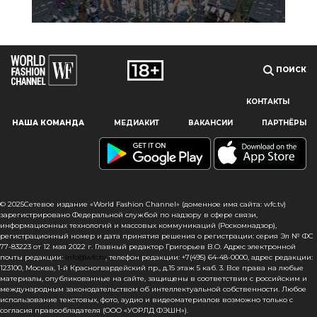
ПОИСК
КОНТАКТЫ
Наш сайт использует файлы cookie и похожие технологии,
НАША КОМАНДА
МЕДИАКИТ
ВАКАНСИИ
ПАРТНЁРЫ
чтобы гарантировать максимальное удобство
пользователям, предоставляя персонализированную
информацию, запоминая предпочтения в области
маркетинга и продукции, а также помогая получить
правильную информацию. При использовании данного
сайта, вы подтверждаете свое согласие на использование
© 2025Сетевое издание «World Fashion Channel» (доменное имя сайта: wfc.tv)
файлов cookie в соответствии с настоящим уведомлением
зарегистрировано Федеральной службой по надзору в сфере связи,
информационных технологий и массовых коммуникаций (Роскомнадзор),
в отношении данного типа файлов. Если вы не согласны
регистрационный номер и дата принятия решения о регистрации: серия Эл № ФС
с тем, чтобы мы использовали данный тип файлов,
77-83223 от 12 мая 2022 г. Главный редактор Григорьев В.О. Адрес электронной
то вы должны соответствующим образом установить
почты редакции:
info@wfc.tv
, телефон редакции: +7(495) 64-48-0000, адрес редакции:
123100, Москва, 1-й Красногвардейский пр., д.15 этаж 5 каб. 3. Все права на любые
настройки вашего браузера или не использовать сайт wfc.tv
материалы, опубликованные на сайте, защищены в соответствии с российским и
международным законодательством об интеллектуальной собственности. Любое
СОГЛАСЕН
использование текстовых, фото, аудио и видеоматериалов возможно только с
согласия правообладателя (ООО «УОРЛД ФЭШН»).