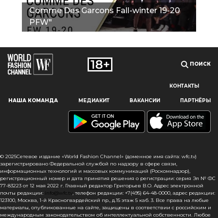
Comme Des Garcons Fall-winter 19-20
PFW"
ПОИСК
КОНТАКТЫ
Наш сайт использует файлы cookie и похожие технологии,
НАША КОМАНДА
МЕДИАКИТ
ВАКАНСИИ
ПАРТНЁРЫ
чтобы гарантировать максимальное удобство
пользователям, предоставляя персонализированную
информацию, запоминая предпочтения в области
маркетинга и продукции, а также помогая получить
правильную информацию. При использовании данного
сайта, вы подтверждаете свое согласие на использование
© 2025Сетевое издание «World Fashion Channel» (доменное имя сайта: wfc.tv)
файлов cookie в соответствии с настоящим уведомлением
зарегистрировано Федеральной службой по надзору в сфере связи,
информационных технологий и массовых коммуникаций (Роскомнадзор),
в отношении данного типа файлов. Если вы не согласны
регистрационный номер и дата принятия решения о регистрации: серия Эл № ФС
с тем, чтобы мы использовали данный тип файлов,
77-83223 от 12 мая 2022 г. Главный редактор Григорьев В.О. Адрес электронной
то вы должны соответствующим образом установить
почты редакции:
info@wfc.tv
, телефон редакции: +7(495) 64-48-0000, адрес редакции:
123100, Москва, 1-й Красногвардейский пр., д.15 этаж 5 каб. 3. Все права на любые
настройки вашего браузера или не использовать сайт wfc.tv
материалы, опубликованные на сайте, защищены в соответствии с российским и
международным законодательством об интеллектуальной собственности. Любое