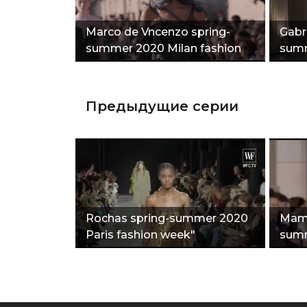
Marco de Vncenzo spring-
Gabr
summer 2020 Milan fashion
summ
week"
wee
Предыдущие серии
Rochas spring-summer 2020
Mame
Paris fashion week"
summ
wee