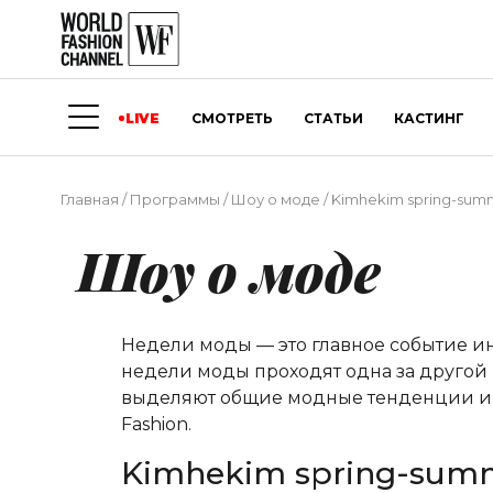
LIVE
СМОТРЕТЬ
СТАТЬИ
КАСТИНГ
Главная
/
Программы
/
Шоу о моде
/
Kimhekim spring-summ
Шоу о моде
Недели моды — это главное событие и
недели моды проходят одна за другой 
выделяют общие модные тенденции и о
Fashion.
Kimhekim spring-summe