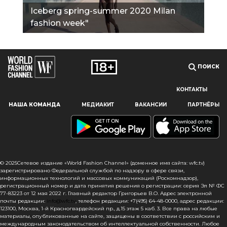
Iceberg spring-summer 2020 Milan
fashion week"
ПОИСК
КОНТАКТЫ
Наш сайт использует файлы cookie и похожие технологии,
НАША КОМАНДА
МЕДИАКИТ
ВАКАНСИИ
ПАРТНЁРЫ
чтобы гарантировать максимальное удобство
пользователям, предоставляя персонализированную
информацию, запоминая предпочтения в области
маркетинга и продукции, а также помогая получить
правильную информацию. При использовании данного
сайта, вы подтверждаете свое согласие на использование
© 2025Сетевое издание «World Fashion Channel» (доменное имя сайта: wfc.tv)
файлов cookie в соответствии с настоящим уведомлением
зарегистрировано Федеральной службой по надзору в сфере связи,
информационных технологий и массовых коммуникаций (Роскомнадзор),
в отношении данного типа файлов. Если вы не согласны
регистрационный номер и дата принятия решения о регистрации: серия Эл № ФС
с тем, чтобы мы использовали данный тип файлов,
77-83223 от 12 мая 2022 г. Главный редактор Григорьев В.О. Адрес электронной
то вы должны соответствующим образом установить
почты редакции:
info@wfc.tv
, телефон редакции: +7(495) 64-48-0000, адрес редакции:
123100, Москва, 1-й Красногвардейский пр., д.15 этаж 5 каб. 3. Все права на любые
настройки вашего браузера или не использовать сайт wfc.tv
материалы, опубликованные на сайте, защищены в соответствии с российским и
международным законодательством об интеллектуальной собственности. Любое