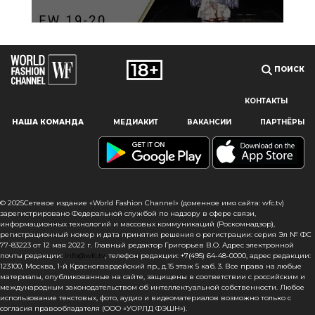
ПОИСК
КОНТАКТЫ
Наш сайт использует файлы cookie и похожие технологии,
НАША КОМАНДА
МЕДИАКИТ
ВАКАНСИИ
ПАРТНЁРЫ
чтобы гарантировать максимальное удобство
пользователям, предоставляя персонализированную
информацию, запоминая предпочтения в области
маркетинга и продукции, а также помогая получить
правильную информацию. При использовании данного
сайта, вы подтверждаете свое согласие на использование
© 2025Сетевое издание «World Fashion Channel» (доменное имя сайта: wfc.tv)
файлов cookie в соответствии с настоящим уведомлением
зарегистрировано Федеральной службой по надзору в сфере связи,
информационных технологий и массовых коммуникаций (Роскомнадзор),
в отношении данного типа файлов. Если вы не согласны
регистрационный номер и дата принятия решения о регистрации: серия Эл № ФС
с тем, чтобы мы использовали данный тип файлов,
77-83223 от 12 мая 2022 г. Главный редактор Григорьев В.О. Адрес электронной
то вы должны соответствующим образом установить
почты редакции:
info@wfc.tv
, телефон редакции: +7(495) 64-48-0000, адрес редакции:
123100, Москва, 1-й Красногвардейский пр., д.15 этаж 5 каб. 3. Все права на любые
настройки вашего браузера или не использовать сайт wfc.tv
материалы, опубликованные на сайте, защищены в соответствии с российским и
международным законодательством об интеллектуальной собственности. Любое
СОГЛАСЕН
использование текстовых, фото, аудио и видеоматериалов возможно только с
согласия правообладателя (ООО «УОРЛД ФЭШН»).