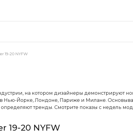
nter 19-20 NYFW
ндустрии, на котором дизайнеры демонстрируют н
в Нью-Йорке, Лондоне, Париже и Милане. Основывая
пределяют тренды. Смотрите показы с недель мод
ter 19-20 NYFW