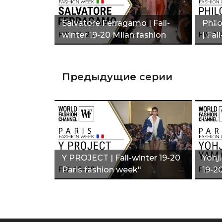
Salvatore Ferragamo | Fall-
Phil
winter 19-20 Milan fashion
| Fal
week"
Предыдущие серии
Y PROJECT | Fall-winter 19-20
Yohj
Paris fashion week"
19-2