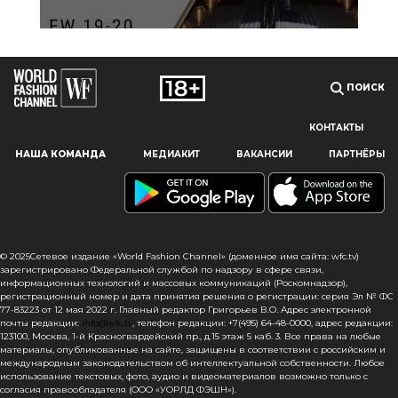
ПОИСК
КОНТАКТЫ
Наш сайт использует файлы cookie и похожие технологии,
НАША КОМАНДА
МЕДИАКИТ
ВАКАНСИИ
ПАРТНЁРЫ
чтобы гарантировать максимальное удобство
пользователям, предоставляя персонализированную
информацию, запоминая предпочтения в области
маркетинга и продукции, а также помогая получить
правильную информацию. При использовании данного
сайта, вы подтверждаете свое согласие на использование
© 2025Сетевое издание «World Fashion Channel» (доменное имя сайта: wfc.tv)
файлов cookie в соответствии с настоящим уведомлением
зарегистрировано Федеральной службой по надзору в сфере связи,
информационных технологий и массовых коммуникаций (Роскомнадзор),
в отношении данного типа файлов. Если вы не согласны
регистрационный номер и дата принятия решения о регистрации: серия Эл № ФС
с тем, чтобы мы использовали данный тип файлов,
77-83223 от 12 мая 2022 г. Главный редактор Григорьев В.О. Адрес электронной
то вы должны соответствующим образом установить
почты редакции:
info@wfc.tv
, телефон редакции: +7(495) 64-48-0000, адрес редакции:
123100, Москва, 1-й Красногвардейский пр., д.15 этаж 5 каб. 3. Все права на любые
настройки вашего браузера или не использовать сайт wfc.tv
материалы, опубликованные на сайте, защищены в соответствии с российским и
международным законодательством об интеллектуальной собственности. Любое
СОГЛАСЕН
использование текстовых, фото, аудио и видеоматериалов возможно только с
согласия правообладателя (ООО «УОРЛД ФЭШН»).