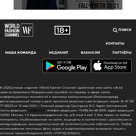
ПОИСК
КОНТАКТЫ
Наш сайт использует файлы cookie и похожие технологии,
НАША КОМАНДА
МЕДИАКИТ
ВАКАНСИИ
ПАРТНЁРЫ
чтобы гарантировать максимальное удобство
пользователям, предоставляя персонализированную
информацию, запоминая предпочтения в области
маркетинга и продукции, а также помогая получить
правильную информацию. При использовании данного
сайта, вы подтверждаете свое согласие на использование
© 2025Сетевое издание «World Fashion Channel» (доменное имя сайта: wfc.tv)
файлов cookie в соответствии с настоящим уведомлением
зарегистрировано Федеральной службой по надзору в сфере связи,
информационных технологий и массовых коммуникаций (Роскомнадзор),
в отношении данного типа файлов. Если вы не согласны
регистрационный номер и дата принятия решения о регистрации: серия Эл № ФС
с тем, чтобы мы использовали данный тип файлов,
77-83223 от 12 мая 2022 г. Главный редактор Григорьев В.О. Адрес электронной
то вы должны соответствующим образом установить
почты редакции:
info@wfc.tv
, телефон редакции: +7(495) 64-48-0000, адрес редакции:
123100, Москва, 1-й Красногвардейский пр., д.15 этаж 5 каб. 3. Все права на любые
настройки вашего браузера или не использовать сайт wfc.tv
материалы, опубликованные на сайте, защищены в соответствии с российским и
международным законодательством об интеллектуальной собственности. Любое
СОГЛАСЕН
использование текстовых, фото, аудио и видеоматериалов возможно только с
согласия правообладателя (ООО «УОРЛД ФЭШН»).