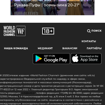
Рукава-Пуфы | осень-зима 20-21"
ПОИСК
КОНТАКТЫ
Наш сайт использует файлы cookie и похожие технологии,
НАША КОМАНДА
МЕДИАКИТ
ВАКАНСИИ
ПАРТНЁРЫ
чтобы гарантировать максимальное удобство
пользователям, предоставляя персонализированную
информацию, запоминая предпочтения в области
маркетинга и продукции, а также помогая получить
правильную информацию. При использовании данного
сайта, вы подтверждаете свое согласие на использование
© 2025Сетевое издание «World Fashion Channel» (доменное имя сайта: wfc.tv)
файлов cookie в соответствии с настоящим уведомлением
зарегистрировано Федеральной службой по надзору в сфере связи,
информационных технологий и массовых коммуникаций (Роскомнадзор),
в отношении данного типа файлов. Если вы не согласны
регистрационный номер и дата принятия решения о регистрации: серия Эл № ФС
с тем, чтобы мы использовали данный тип файлов,
77-83223 от 12 мая 2022 г. Главный редактор Григорьев В.О. Адрес электронной
то вы должны соответствующим образом установить
почты редакции:
info@wfc.tv
, телефон редакции: +7(495) 64-48-0000, адрес редакции:
123100, Москва, 1-й Красногвардейский пр., д.15 этаж 5 каб. 3. Все права на любые
настройки вашего браузера или не использовать сайт wfc.tv
материалы, опубликованные на сайте, защищены в соответствии с российским и
международным законодательством об интеллектуальной собственности. Любое