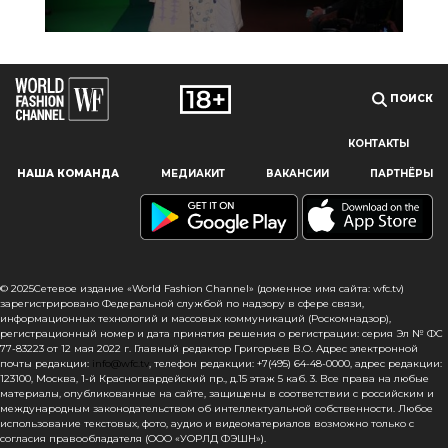
ПОИСК
КОНТАКТЫ
Наш сайт использует файлы cookie и похожие технологии,
НАША КОМАНДА
МЕДИАКИТ
ВАКАНСИИ
ПАРТНЁРЫ
чтобы гарантировать максимальное удобство
пользователям, предоставляя персонализированную
информацию, запоминая предпочтения в области
маркетинга и продукции, а также помогая получить
правильную информацию. При использовании данного
сайта, вы подтверждаете свое согласие на использование
© 2025Сетевое издание «World Fashion Channel» (доменное имя сайта: wfc.tv)
файлов cookie в соответствии с настоящим уведомлением
зарегистрировано Федеральной службой по надзору в сфере связи,
информационных технологий и массовых коммуникаций (Роскомнадзор),
в отношении данного типа файлов. Если вы не согласны
регистрационный номер и дата принятия решения о регистрации: серия Эл № ФС
с тем, чтобы мы использовали данный тип файлов,
77-83223 от 12 мая 2022 г. Главный редактор Григорьев В.О. Адрес электронной
то вы должны соответствующим образом установить
почты редакции:
info@wfc.tv
, телефон редакции: +7(495) 64-48-0000, адрес редакции:
123100, Москва, 1-й Красногвардейский пр., д.15 этаж 5 каб. 3. Все права на любые
настройки вашего браузера или не использовать сайт wfc.tv
материалы, опубликованные на сайте, защищены в соответствии с российским и
международным законодательством об интеллектуальной собственности. Любое
СОГЛАСЕН
использование текстовых, фото, аудио и видеоматериалов возможно только с
согласия правообладателя (ООО «УОРЛД ФЭШН»).