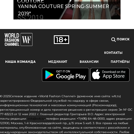
YANINA COUTURE SPRING-SUMMER
2019"
ПОИСК
КОНТАКТЫ
Наш сайт использует файлы cookie и похожие технологии,
НАША КОМАНДА
МЕДИАКИТ
ВАКАНСИИ
ПАРТНЁРЫ
чтобы гарантировать максимальное удобство
пользователям, предоставляя персонализированную
информацию, запоминая предпочтения в области
маркетинга и продукции, а также помогая получить
правильную информацию. При использовании данного
сайта, вы подтверждаете свое согласие на использование
© 2025Сетевое издание «World Fashion Channel» (доменное имя сайта: wfc.tv)
файлов cookie в соответствии с настоящим уведомлением
зарегистрировано Федеральной службой по надзору в сфере связи,
информационных технологий и массовых коммуникаций (Роскомнадзор),
в отношении данного типа файлов. Если вы не согласны
регистрационный номер и дата принятия решения о регистрации: серия Эл № ФС
с тем, чтобы мы использовали данный тип файлов,
77-83223 от 12 мая 2022 г. Главный редактор Григорьев В.О. Адрес электронной
то вы должны соответствующим образом установить
почты редакции:
info@wfc.tv
, телефон редакции: +7(495) 64-48-0000, адрес редакции:
123100, Москва, 1-й Красногвардейский пр., д.15 этаж 5 каб. 3. Все права на любые
настройки вашего браузера или не использовать сайт wfc.tv
материалы, опубликованные на сайте, защищены в соответствии с российским и
международным законодательством об интеллектуальной собственности. Любое