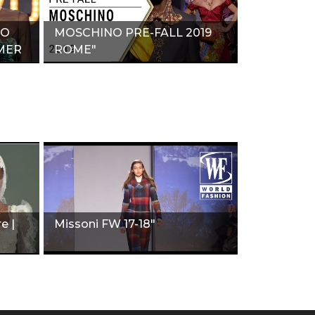
SO
MOSCHINO PRE-FALL 2019
MER
ROME"
e |
Missoni FW 17-18"