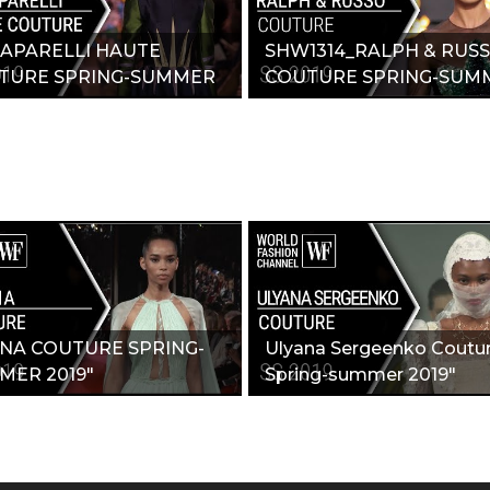
IAPARELLI HAUTE
SHW1314_RALPH & RUS
TURE SPRING-SUMMER
COUTURE SPRING-SUM
"
2019"
INA COUTURE SPRING-
Ulyana Sergeenko Coutur
MER 2019"
Spring-summer 2019"