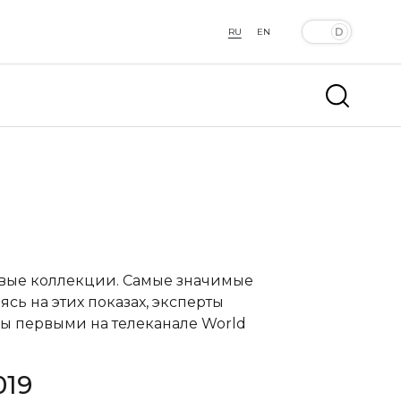
RU
EN
овые коллекции. Самые значимые
сь на этих показах, эксперты
ы первыми на телеканале World
019